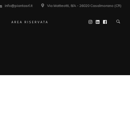
info@piantasrl.it
Via Matteotti, 8/A - 26020 Casalmorano (CR)
AREA RISERVATA