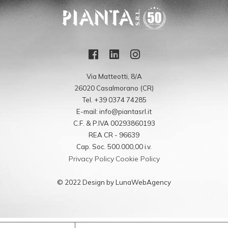
Via Matteotti, 8/A
26020 Casalmorano (CR)
Tel. +39 0374 74285
E-mail: info@piantasrl.it
C.F. & P.IVA 00293860193
REA CR - 96639
Cap. Soc. 500.000,00 i.v.
Privacy Policy
Cookie Policy
© 2022 Design by LunaWebAgency