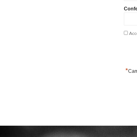
Conf
Acce
*
Cam