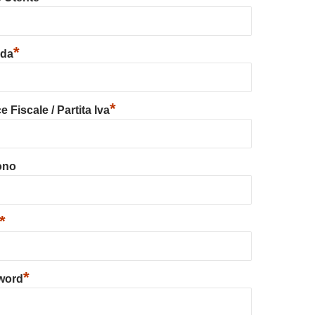
*
nda
*
 Fiscale / Partita Iva
ono
*
*
word