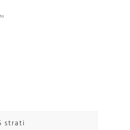
ato
 strati