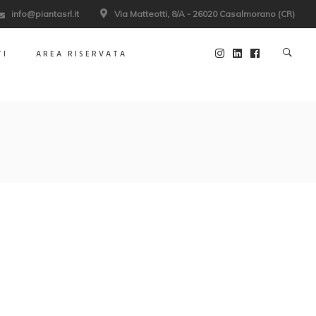
info@piantasrl.it
Via Matteotti, 8/A - 26020 Casalmorano (CR)
TI
AREA RISERVATA
i